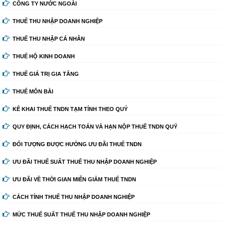
CÔNG TY NƯỚC NGOÀI
THUẾ THU NHẬP DOANH NGHIỆP
THUẾ THU NHẬP CÁ NHÂN
THUẾ HỘ KINH DOANH
THUẾ GIÁ TRỊ GIA TĂNG
THUẾ MÔN BÀI
KÊ KHAI THUẾ TNDN TẠM TÍNH THEO QUÝ
QUY ĐỊNH, CÁCH HẠCH TOÁN VÀ HẠN NỘP THUẾ TNDN QUÝ
ĐỐI TƯỢNG ĐƯỢC HƯỞNG ƯU ĐÃI THUẾ TNDN
ƯU ĐÃI THUẾ SUẤT THUẾ THU NHẬP DOANH NGHIỆP
ƯU ĐÃI VỀ THỜI GIAN MIỄN GIẢM THUẾ TNDN
CÁCH TÍNH THUẾ THU NHẬP DOANH NGHIỆP
MỨC THUẾ SUẤT THUẾ THU NHẬP DOANH NGHIỆP