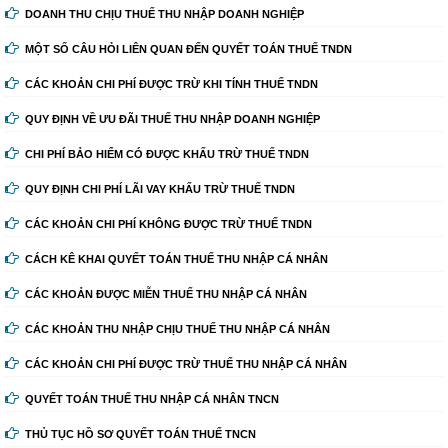
DOANH THU CHỊU THUẾ THU NHẬP DOANH NGHIỆP
MỘT SỐ CÂU HỎI LIÊN QUAN ĐẾN QUYẾT TOÁN THUẾ TNDN
CÁC KHOẢN CHI PHÍ ĐƯỢC TRỪ KHI TÍNH THUẾ TNDN
QUY ĐỊNH VỀ ƯU ĐÃI THUẾ THU NHẬP DOANH NGHIỆP
CHI PHÍ BẢO HIỂM CÓ ĐƯỢC KHẤU TRỪ THUẾ TNDN
QUY ĐỊNH CHI PHÍ LÃI VAY KHẤU TRỪ THUẾ TNDN
CÁC KHOẢN CHI PHÍ KHÔNG ĐƯỢC TRỪ THUẾ TNDN
CÁCH KÊ KHAI QUYẾT TOÁN THUẾ THU NHẬP CÁ NHÂN
CÁC KHOẢN ĐƯỢC MIỄN THUẾ THU NHẬP CÁ NHÂN
CÁC KHOẢN THU NHẬP CHỊU THUẾ THU NHẬP CÁ NHÂN
CÁC KHOẢN CHI PHÍ ĐƯỢC TRỪ THUẾ THU NHẬP CÁ NHÂN
QUYẾT TOÁN THUẾ THU NHẬP CÁ NHÂN TNCN
THỦ TỤC HỒ SƠ QUYẾT TOÁN THUẾ TNCN