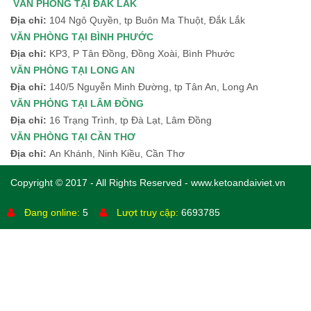
VĂN PHÒNG TẠI ĐẮK LẮK
Địa chỉ:
104 Ngô Quyền, tp Buôn Ma Thuột, Đắk Lắk
VĂN PHÒNG TẠI BÌNH PHƯỚC
Địa chỉ:
KP3, P Tân Đồng, Đồng Xoài, Bình Phước
VĂN PHÒNG TẠI LONG AN
Địa chỉ:
140/5 Nguyễn Minh Đường, tp Tân An, Long An
VĂN PHÒNG TẠI LÂM ĐỒNG
Địa chỉ:
16 Trạng Trình, tp Đà Lạt, Lâm Đồng
VĂN PHÒNG TẠI CẦN THƠ
Địa chỉ:
An Khánh, Ninh Kiều, Cần Thơ
Copyright © 2017 - All Rights Reserved - www.ketoandaiviet.vn
Đang online:
5
Lượt truy cập:
6693785