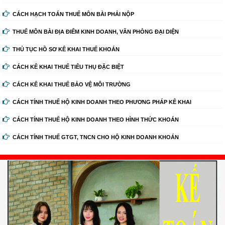
CÁCH HẠCH TOÁN THUẾ MÔN BÀI PHẢI NỘP
THUẾ MÔN BÀI ĐỊA ĐIỂM KINH DOANH, VĂN PHÒNG ĐẠI DIỆN
THỦ TỤC HỒ SƠ KÊ KHAI THUẾ KHOÁN
CÁCH KÊ KHAI THUẾ TIÊU THỤ ĐẶC BIỆT
CÁCH KÊ KHAI THUẾ BẢO VỆ MÔI TRƯỜNG
CÁCH TÍNH THUẾ HỘ KINH DOANH THEO PHƯƠNG PHÁP KÊ KHAI
CÁCH TÍNH THUẾ HỘ KINH DOANH THEO HÌNH THỨC KHOÁN
CÁCH TÍNH THUẾ GTGT, TNCN CHO HỘ KINH DOANH KHOÁN