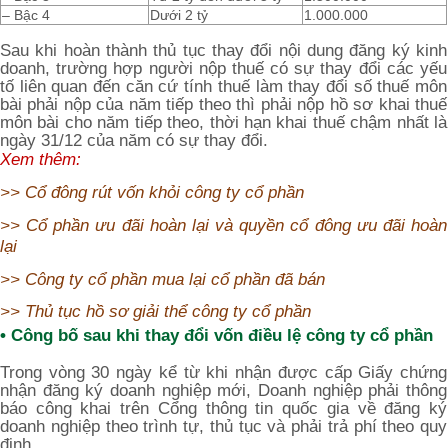
– Bậc 4
Dưới 2 tỷ
1.000.000
Sau khi hoàn thành thủ tục thay đổi nội dung đăng ký kinh
doanh, trường hợp người nộp thuế có sự thay đổi các yếu
tố liên quan đến căn cứ tính thuế làm thay đổi số thuế môn
bài phải nộp của năm tiếp theo thì phải nộp hồ sơ khai thuế
môn bài cho năm tiếp theo, thời hạn khai thuế chậm nhất là
ngày 31/12 của năm có sự thay đổi.
Xem thêm:
>>
Cổ đông rút vốn khỏi công ty cổ phần
>>
Cổ phần ưu đãi hoàn lại và quyền cổ đông ưu đãi hoàn
lại
>>
Công ty cổ phần mua lại cổ phần đã bán
>>
Thủ tục hồ sơ giải thể công ty cổ phần
• Công bố
sau khi
thay đổi vốn điều lệ công ty cổ phần
Trong vòng 30 ngày kể từ khi nhận được cấp Giấy chứng
nhận đăng ký doanh nghiệp mới, Doanh nghiệp phải thông
báo công khai trên Cổng thông tin quốc gia về đăng ký
doanh nghiệp theo trình tự, thủ tục và phải trả phí theo quy
định.