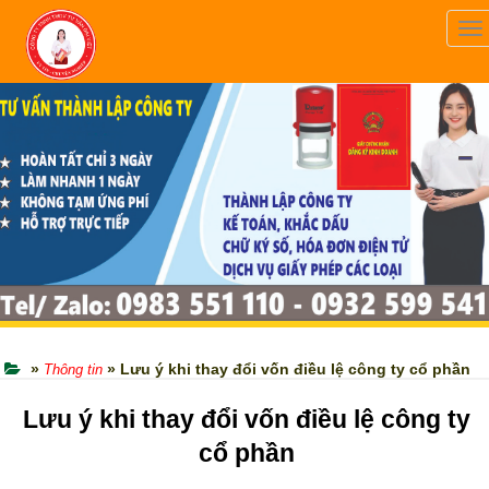
To
na
»
» Lưu ý khi thay đổi vốn điều lệ công ty cổ phần
Thông tin
Lưu ý khi thay đổi vốn
đ
iều lệ
c
ông ty
cổ phần