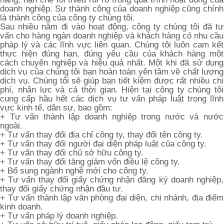
doanh nghiệp. Sự thành công của doanh nghiệp cũng chính
là thành công của công ty chúng tôi.
Sau nhiều năm đi vào hoạt động, công ty chúng tôi đã tư
vấn cho hàng ngàn doanh nghiệp và khách hàng có nhu cầu
pháp lý và các lĩnh vực liên quan. Chúng tôi luôn cam kết
thực hiện đúng hạn, đúng yêu cầu của khách hàng một
cách chuyên nghiệp và hiệu quả nhất. Một khi đã sử dụng
dịch vụ của chúng tôi bạn hoàn toàn yên tâm về chất lượng
dịch vụ. Chúng tôi sẽ giúp bạn tiết kiệm được rất nhiều chi
phí, nhân lực và cả thời gian. Hiện tại công ty chúng tôi
cung cấp hầu hết các dịch vụ tư vấn pháp luật trong lĩnh
vực kinh tế, dân sự, bao gồm:
+ Tư vấn thành lập doanh nghiệp trong nước và nước
ngoài.
+ Tư vấn thay đổi địa chỉ công ty, thay đổi tên công ty.
+ Tư vấn thay đổi người đại diện pháp luật của công ty.
+ Tư vấn thay đổi chủ sở hữu công ty.
+ Tư vấn thay đổi tăng giảm vốn điều lệ công ty.
+ Bổ sung ngành nghề mới cho công ty.
+ Tư vấn thay đổi giấy chứng nhận đăng ký doanh nghiệp,
thay đổi giấy chứng nhận đầu tư.
+ Tư vấn thành lập văn phòng đại diện, chi nhánh, địa điểm
kinh doanh.
+ Tư vấn pháp lý doanh nghiệp.