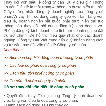
Thay đổi vốn điều lệ công ty cần lưu ý điều gì?
Thông
tin vốn Điều lệ là một trong 4 thông tin được hiển thị trên
Giấy chứng nhận đăng ký doanh nghiệp của công ty cổ
phần.Vì vậy, khi cổ đông công ty góp vốn làm tăng vốn
điều lệ, doanh nghiệp bắt buộc phải thực hiện thủ tục
thông báo thay đổi nội dung đăng ký kinh doanh với
Phòng đăng ký kinh doanh cấp tỉnh nơi doanh nghiệp đặt
trụ sở chính. Để hỗ trợ hiệu quả nhất cho các doanh
nghiệp, Công ty Đại Việt cung cấp quý khách hàng dịch
vụ tư vấn thay đổi vốn điều lệ Công ty cổ phần.
Xem thêm:
>>
Biên bản họp Hội đồng quản trị công ty cổ phần
>>
Các loại cổ phần của công ty cổ phần
>>
Cách bầu dồn phiếu công ty cổ phần
>>
Cơ cấu tổ chức công ty cổ phần
Hồ sơ thay đổi vốn điều lệ công ty cổ phần
• Quyết định thay đổi nội dung đăng ký kinh doanh về
việc tăng vốn điều lệ của công ty cổ phần;
• Danh sách cổ đông sau khi thay đổi;