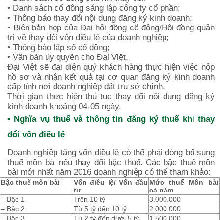
• Danh sách cổ đông sáng lập công ty cổ phần;
• Thông báo thay đổi nội dung đăng ký kinh doanh;
• Biên bản họp của Đại hội đồng cổ đông/Hội đồng quản
trị về thay đổi vốn điều lệ của doanh nghiệp;
• Thông báo lập sổ cổ đông;
• Văn bản ủy quyền cho
Đại Việt.
Đại Việt sẽ đại diện quý khách hàng thực hiện việc nộp
hồ sơ và nhận kết quả tại cơ quan đăng ký kinh doanh
cấp tỉnh nơi doanh nghiệp đặt trụ sở chính.
Thời gian thực hiện thủ tục thay đổi nội dung đăng ký
kinh doanh khoảng 04-05 ngày.
• Nghĩa vụ thuế và thông tin đăng ký thuế
khi
thay
đổi vốn điều lệ
Doanh nghiệp tăng vốn điều lệ có thể phải đóng bổ sung
thuế môn bài nếu thay đổi bậc thuế. Các bậc thuế môn
bài mới nhất năm 2016 doanh nghiệp có thể tham khảo:
Bậc thuế môn bài
Vốn điều lệ/ Vốn đầu
Mức thuế Môn bài
tư
cả năm
– Bậc 1
Trên 10 tỷ
3.000.000
– Bậc 2
Từ 5 tỷ đến 10 tỷ
2.000.000
– Bậc 3
Từ 2 tỷ đến dưới 5 tỷ
1.500.000