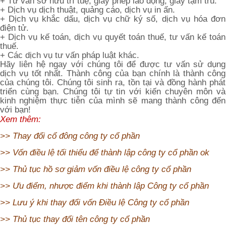
+ Tư vấn sở hữu trí tuệ, giấy phép lao động, giấy tạm trú.
+ Dịch vụ dịch thuật, quảng cáo, dịch vụ in ấn.
+ Dịch vụ khắc dấu, dịch vụ chữ ký số, dịch vụ hóa đơn
điện tử.
+ Dịch vụ kế toán, dịch vụ quyết toán thuế, tư vấn kế toán
thuế.
+ Các dịch vụ tư vấn pháp luật khác.
Hãy liên hệ ngay với chúng tôi để được tư vấn sử dụng
dịch vụ tốt nhất. Thành công của bạn chính là thành công
của chúng tôi. Chúng tôi sinh ra, tồn tại và đồng hành phát
triển cùng bạn. Chúng tôi tự tin với kiến chuyên môn và
kinh nghiệm thực tiễn của mình sẽ mang thành công đến
với bạn!
Xem thêm:
>>
Thay đổi cổ đông công ty cổ phần
>>
Vốn điều lệ tối thiểu để thành lập công ty cổ phần ok
>>
Thủ tục hồ sơ giảm vốn điều lệ công ty cổ phần
>>
Ưu điểm, nhược điểm khi thành lập Công ty cổ phần
>>
Lưu ý khi thay đổi vốn Điều lệ Công ty cổ phần
>>
Thủ tục thay đổi tên công ty cổ phần