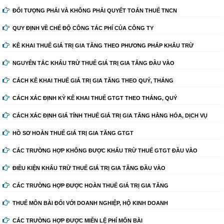
ĐỐI TƯỢNG PHẢI VÀ KHÔNG PHẢI QUYẾT TOÁN THUẾ TNCN
QUY ĐỊNH VỀ CHẾ ĐỘ CÔNG TÁC PHÍ CỦA CÔNG TY
KÊ KHAI THUẾ GIÁ TRỊ GIA TĂNG THEO PHƯƠNG PHÁP KHẤU TRỪ
NGUYÊN TẮC KHẤU TRỪ THUẾ GIÁ TRỊ GIA TĂNG ĐẦU VÀO
CÁCH KÊ KHAI THUẾ GIÁ TRỊ GIA TĂNG THEO QUÝ, THÁNG
CÁCH XÁC ĐỊNH KỲ KÊ KHAI THUẾ GTGT THEO THÁNG, QUÝ
CÁCH XÁC ĐỊNH GIÁ TÍNH THUẾ GIÁ TRỊ GIA TĂNG HÀNG HÓA, DỊCH VỤ
HỒ SƠ HOÀN THUẾ GIÁ TRỊ GIA TĂNG GTGT
CÁC TRƯỜNG HỢP KHÔNG ĐƯỢC KHẤU TRỪ THUẾ GTGT ĐẦU VÀO
ĐIỀU KIỆN KHẤU TRỪ THUẾ GIÁ TRỊ GIA TĂNG ĐẦU VÀO
CÁC TRƯỜNG HỢP ĐƯỢC HOÀN THUẾ GIÁ TRỊ GIA TĂNG
THUẾ MÔN BÀI ĐỐI VỚI DOANH NGHIỆP, HỘ KINH DOANH
CÁC TRƯỜNG HỢP ĐƯỢC MIỄN LỆ PHÍ MÔN BÀI