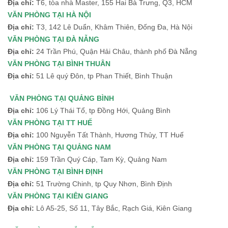
Địa chỉ:
T6, tòa nhà Master, 155 Hai Bà Trưng, Q3, HCM
VĂN PHÒNG TẠI HÀ NỘI
Địa chỉ:
T3, 142 Lê Duẩn, Khâm Thiên, Đống Đa, Hà Nội
VĂN PHÒNG TẠI ĐÀ NẴNG
Địa chỉ:
24 Trần Phú, Quận Hải Châu, thành phố Đà Nẵng
VĂN PHÒNG TẠI BÌNH THUÂN
Địa chỉ:
51 Lê quý Đôn, tp Phan Thiết, Bình Thuận
VĂN PHÒNG TẠI QUẢNG BÌNH
Địa chỉ:
106 Lý Thái Tổ, tp Đồng Hới, Quảng Bình
VĂN PHÒNG TẠI TT HUẾ
Địa chỉ:
100 Nguyễn Tất Thành, Hương Thủy, TT Huế
VĂN PHÒNG TẠI QUẢNG NAM
Địa chỉ:
159 Trần Quý Cáp, Tam Kỳ, Quảng Nam
VĂN PHÒNG TẠI BÌNH ĐỊNH
Địa chỉ:
51 Trường Chinh, tp Quy Nhơn, Bình Định
VĂN PHÒNG TẠI KIÊN GIANG
Địa chỉ:
Lô A5-25, Số 11, Tây Bắc, Rạch Giá, Kiên Giang