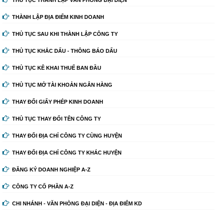
THỦ TỤC THÀNH LẬP VĂN PHÒNG ĐẠI DIỆN
THÀNH LẬP ĐỊA ĐIỂM KINH DOANH
THỦ TỤC SAU KHI THÀNH LẬP CÔNG TY
THỦ TỤC KHẮC DẤU - THÔNG BÁO DẤU
THỦ TỤC KÊ KHAI THUẾ BAN ĐẦU
THỦ TỤC MỞ TÀI KHOẢN NGÂN HÀNG
THAY ĐỔI GIẤY PHÉP KINH DOANH
THỦ TỤC THAY ĐỔI TÊN CÔNG TY
THAY ĐỔI ĐỊA CHỈ CÔNG TY CÙNG HUYỆN
THAY ĐỔI ĐỊA CHỈ CÔNG TY KHÁC HUYỆN
ĐĂNG KÝ DOANH NGHIỆP A-Z
CÔNG TY CỔ PHẦN A-Z
CHI NHÁNH - VĂN PHÒNG ĐẠI DIỆN - ĐỊA ĐIỂM KD