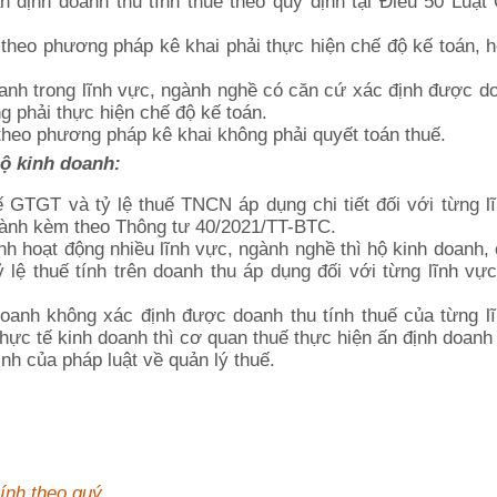
n định doanh thu tính thuế theo quy định tại Điều 50 Luật
 theo phương pháp kê khai phải thực hiện chế độ kế toán, 
anh trong lĩnh vực, ngành nghề có căn cứ xác định được d
 phải thực hiện chế độ kế toán.
theo phương pháp kê khai không phải quyết toán thuế.
hộ kinh doanh:
uế GTGT và tỷ lệ thuế TNCN áp dụng chi tiết đối với từng l
hành kèm theo Thông tư 40/2021/TT-BTC.
h hoạt động nhiều lĩnh vực, ngành nghề thì hộ kinh doanh,
ỷ lệ thuế tính trên doanh thu áp dụng đối với từng lĩnh vự
anh không xác định được doanh thu tính thuế của từng lĩ
ực tế kinh doanh thì cơ quan thuế thực hiện ấn định doanh 
nh của pháp luật về quản lý thuế.
ính theo quý