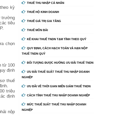
THUẾ THU NHẬP CÁ NHÂN
 theo kỳ
THUẾ HỘ KINH DOANH
ừ trường
THUẾ GIÁ TRỊ GIA TĂNG
các tiêu
P.
THUẾ MÔN BÀI
KÊ KHAI THUẾ TNDN TẠM TÍNH THEO QUÝ
lựa chọn
QUY ĐỊNH, CÁCH HẠCH TOÁN VÀ HẠN NỘP
THUẾ TNDN QUÝ
ĐỐI TƯỢNG ĐƯỢC HƯỞNG ƯU ĐÃI THUẾ TNDN
h từ 100
quy định
ƯU ĐÃI THUẾ SUẤT THUẾ THU NHẬP DOANH
NGHIỆP
 sơ thuế
định.
ƯU ĐÃI VỀ THỜI GIAN MIỄN GIẢM THUẾ TNDN
00 triệu
ác định
CÁCH TÍNH THUẾ THU NHẬP DOANH NGHIỆP
MỨC THUẾ SUẤT THUẾ THU NHẬP DOANH
NGHIỆP
phải nộp