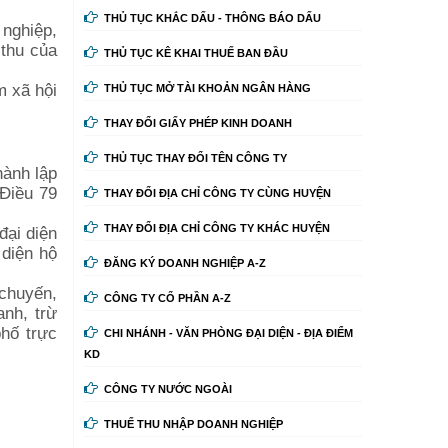
THỦ TỤC KHẮC DẤU - THÔNG BÁO DẤU
 nghiệp,
 thu của
THỦ TỤC KÊ KHAI THUẾ BAN ĐẦU
m xã hội
THỦ TỤC MỞ TÀI KHOẢN NGÂN HÀNG
THAY ĐỔI GIẤY PHÉP KINH DOANH
THỦ TỤC THAY ĐỔI TÊN CÔNG TY
hành lập
 Điều 79
THAY ĐỔI ĐỊA CHỈ CÔNG TY CÙNG HUYỆN
THAY ĐỔI ĐỊA CHỈ CÔNG TY KHÁC HUYỆN
đại diện
 diện hộ
ĐĂNG KÝ DOANH NGHIỆP A-Z
 chuyến,
CÔNG TY CỔ PHẦN A-Z
anh, trừ
phố trực
CHI NHÁNH - VĂN PHÒNG ĐẠI DIỆN - ĐỊA ĐIỂM
KD
CÔNG TY NƯỚC NGOÀI
THUẾ THU NHẬP DOANH NGHIỆP