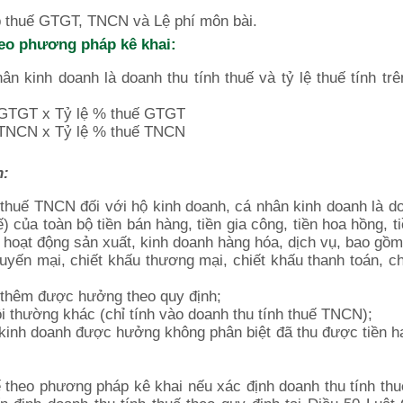
ộp thuế GTGT, TNCN và Lệ phí môn bài.
heo phương pháp kê khai:
ân kinh doanh là doanh thu tính thuế và tỷ lệ thuế tính tr
ế GTGT x Tỷ lệ % thuế GTGT
ế TNCN x Tỷ lệ % thuế TNCN
h:
 thuế TNCN đối với hộ kinh doanh, cá nhân kinh doanh là d
 của toàn bộ tiền bán hàng, tiền gia công, tiền hoa hồng, t
c hoạt động sản xuất, kinh doanh hàng hóa, dịch vụ, bao gồm
yến mại, chiết khấu thương mại, chiết khấu thanh toán, ch
hu thêm được hưởng theo quy định;
 thường khác (chỉ tính vào doanh thu tính thuế TNCN);
kinh doanh được hưởng không phân biệt đã thu được tiền 
 theo phương pháp kê khai nếu xác định doanh thu tính th