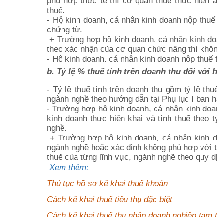
phù hợp thực tế thì cơ quan thuế thực hiện ấ
thuế.
- Hộ kinh doanh, cá nhân kinh doanh nộp thuế
chứng từ.
+ Trường hợp hộ kinh doanh, cá nhân kinh do
theo xác nhận của cơ quan chức năng thì không
- Hộ kinh doanh, cá nhân kinh doanh nộp thuế 
b. Tỷ lệ % thuế tính trên doanh thu đối với 
- Tỷ lệ thuế tính trên doanh thu gồm tỷ lệ th
ngành nghề theo hướng dẫn tại Phụ lục I ban 
- Trường hợp hộ kinh doanh, cá nhân kinh doan
kinh doanh thực hiện khai và tính thuế theo t
nghề.
+ Trường hợp hộ kinh doanh, cá nhân kinh do
ngành nghề hoặc xác định không phù hợp với th
thuế của từng lĩnh vực, ngành nghề theo quy đị
Xem thêm:
Thủ tục hồ sơ kê khai thuế khoán
Cách kê khai thuế tiêu thụ đặc biệt
Cách kê khai thuế thu nhập doanh nghiệp tạm t