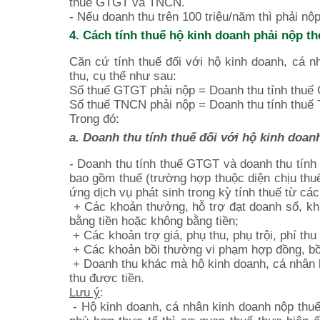
thuế GTGT và TNCN.
- Nếu doanh thu trên 100 triệu/năm thì phải n
4. Cách tính thuế hộ kinh doanh phải nộp t
Căn cứ tính thuế đối với hộ kinh doanh, cá nh
thu, cụ thể như sau:
Số thuế GTGT phải nộp = Doanh thu tính thu
Số thuế TNCN phải nộp = Doanh thu tính thu
Trong đó:
a. Doanh thu tính thuế đối với hộ kinh doan
- Doanh thu tính thuế GTGT và doanh thu tính
bao gồm thuế (trường hợp thuộc diện chịu thuế)
ứng dịch vụ phát sinh trong kỳ tính thuế từ cá
+ Các khoản thưởng, hỗ trợ đạt doanh số, khu
bằng tiền hoặc không bằng tiền;
+ Các khoản trợ giá, phụ thu, phụ trội, phí t
+ Các khoản bồi thường vi phạm hợp đồng, bồi
+ Doanh thu khác mà hộ kinh doanh, cá nhân 
thu được tiền.
Lưu ý
:
- Hộ kinh doanh, cá nhân kinh doanh nộp thuế