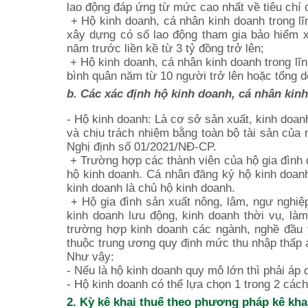
lao động đáp ứng từ mức cao nhất về tiêu chí 
+ Hộ kinh doanh, cá nhân kinh doanh trong lĩ
xây dựng có số lao động tham gia bảo hiểm x
năm trước liền kề từ 3 tỷ đồng trở lên;
+ Hộ kinh doanh, cá nhân kinh doanh trong lĩn
bình quân năm từ 10 người trở lên hoặc tổng do
b. Các xác định hộ kinh doanh, cá nhân ki
- Hộ kinh doanh: Là cơ sở sản xuất, kinh doan
và chịu trách nhiệm bằng toàn bộ tài sản của 
Nghị định số 01/2021/NĐ-CP.
+ Trường hợp các thành viên của hộ gia đình đ
hộ kinh doanh. Cá nhân đăng ký hộ kinh doanh
kinh doanh là chủ hộ kinh doanh.
+ Hộ gia đình sản xuất nông, lâm, ngư nghiệ
kinh doanh lưu động, kinh doanh thời vụ, là
trường hợp kinh doanh các ngành, nghề đầu t
thuộc trung ương quy định mức thu nhập thấp 
Như vậy:
- Nếu là hộ kinh doanh quy mô lớn thì phải áp
- Hộ kinh doanh có thể lựa chọn 1 trong 2 các
2. Kỳ kê khai thuế theo phương pháp kê kha