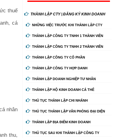
Mức thuế
THÀNH LẬP CTY | ĐĂNG KÝ KINH DOANH
anh, cá
NHỮNG VIỆC TRƯỚC KHI THÀNH LẬP CTY
THÀNH LẬP CÔNG TY TNHH 1 THÀNH VIÊN
THÀNH LẬP CÔNG TY TNHH 2 THÀNH VIÊN
THÀNH LẬP CÔNG TY CỔ PHẦN
THÀNH LẬP CÔNG TY HỢP DANH
THÀNH LẬP DOANH NGHIỆP TƯ NHÂN
THÀNH LẬP HỘ KINH DOANH CÁ THỂ
THỦ TỤC THÀNH LẬP CHI NHÁNH
 cá nhân
THỦ TỤC THÀNH LẬP VĂN PHÒNG ĐẠI DIỆN
THÀNH LẬP ĐỊA ĐIỂM KINH DOANH
THỦ TỤC SAU KHI THÀNH LẬP CÔNG TY
anh thu,