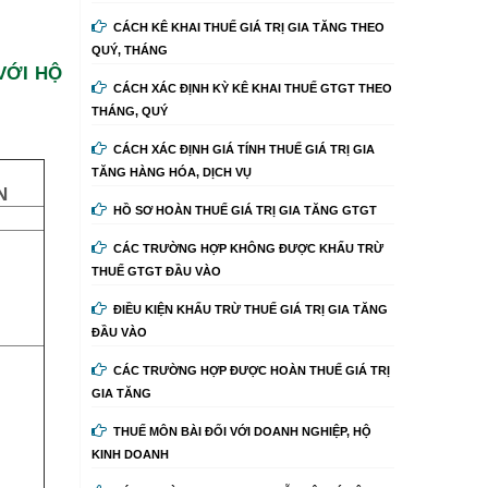
CÁCH KÊ KHAI THUẾ GIÁ TRỊ GIA TĂNG THEO
QUÝ, THÁNG
VỚI HỘ
CÁCH XÁC ĐỊNH KỲ KÊ KHAI THUẾ GTGT THEO
THÁNG, QUÝ
CÁCH XÁC ĐỊNH GIÁ TÍNH THUẾ GIÁ TRỊ GIA
TĂNG HÀNG HÓA, DỊCH VỤ
N
HỒ SƠ HOÀN THUẾ GIÁ TRỊ GIA TĂNG GTGT
CÁC TRƯỜNG HỢP KHÔNG ĐƯỢC KHẤU TRỪ
THUẾ GTGT ĐẦU VÀO
ĐIỀU KIỆN KHẤU TRỪ THUẾ GIÁ TRỊ GIA TĂNG
ĐẦU VÀO
CÁC TRƯỜNG HỢP ĐƯỢC HOÀN THUẾ GIÁ TRỊ
GIA TĂNG
THUẾ MÔN BÀI ĐỐI VỚI DOANH NGHIỆP, HỘ
KINH DOANH