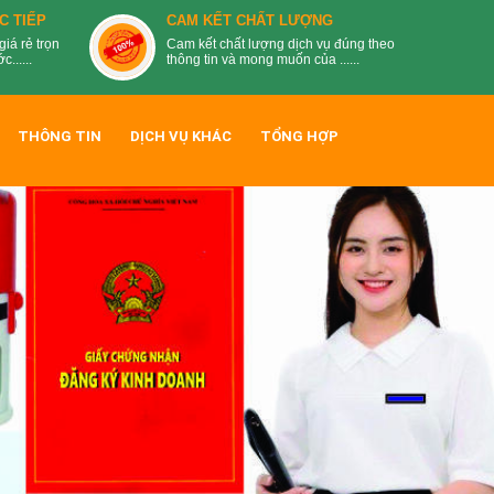
C TIẾP
CAM KẾT CHẤT LƯỢNG
giá rẻ trọn
Cam kết chất lượng dịch vụ đúng theo
......
thông tin và mong muốn của ......
THÔNG TIN
DỊCH VỤ KHÁC
TỔNG HỢP