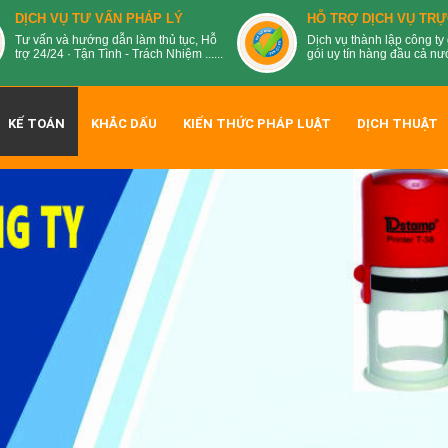
DỊCH VỤ TƯ VẤN PHÁP LÝ
HỖ TRỢ DỊCH VỤ TRỰ
Tư vấn và hướng dẫn làm thủ tục, Hỗ
Dịch vụ thành lập công ty 
trợ 24/24 · Tận Tình - Trách Nhiệm ......
gói uy tín hàng đầu cả nước
KẾ TOÁN
KHẮC DẤU
KIẾN THỨC PHÁP LUẬT
DỊCH THUẬT