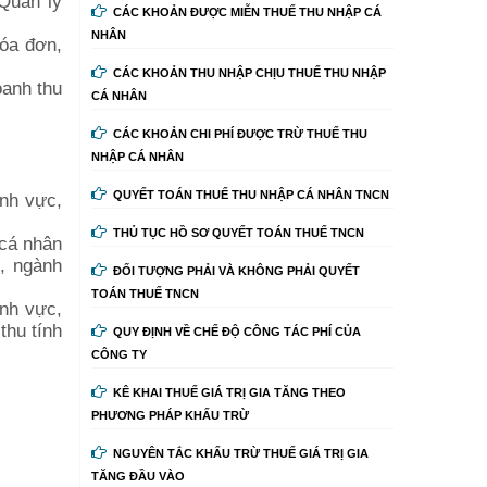
 Quản lý
CÁC KHOẢN ĐƯỢC MIỄN THUẾ THU NHẬP CÁ
NHÂN
hóa đơn,
CÁC KHOẢN THU NHẬP CHỊU THUẾ THU NHẬP
oanh thu
CÁ NHÂN
CÁC KHOẢN CHI PHÍ ĐƯỢC TRỪ THUẾ THU
NHẬP CÁ NHÂN
QUYẾT TOÁN THUẾ THU NHẬP CÁ NHÂN TNCN
ĩnh vực,
THỦ TỤC HỒ SƠ QUYẾT TOÁN THUẾ TNCN
 cá nhân
c, ngành
ĐỐI TƯỢNG PHẢI VÀ KHÔNG PHẢI QUYẾT
TOÁN THUẾ TNCN
nh vực,
thu tính
QUY ĐỊNH VỀ CHẾ ĐỘ CÔNG TÁC PHÍ CỦA
CÔNG TY
KÊ KHAI THUẾ GIÁ TRỊ GIA TĂNG THEO
PHƯƠNG PHÁP KHẤU TRỪ
NGUYÊN TẮC KHẤU TRỪ THUẾ GIÁ TRỊ GIA
TĂNG ĐẦU VÀO