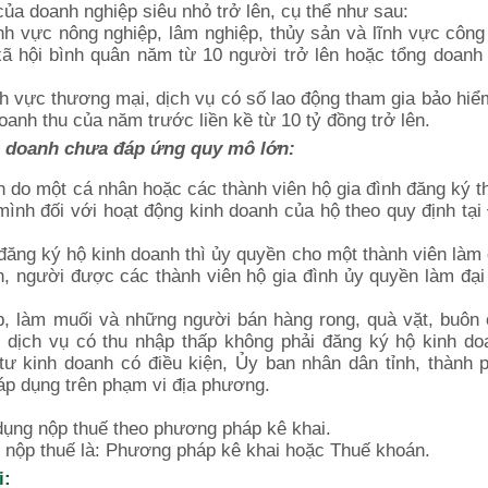
của doanh nghiệp siêu nhỏ trở lên, cụ thể như sau:
nh vực nông nghiệp, lâm nghiệp, thủy sản và lĩnh vực công
ã hội bình quân năm từ 10 người trở lên hoặc tổng doanh
h vực thương mại, dịch vụ có số lao động tham gia bảo hiể
anh thu của năm trước liền kề từ 10 tỷ đồng trở lên.
nh doanh chưa đáp ứng quy mô lớn:
h do một cá nhân hoặc các thành viên hộ gia đình đăng ký t
mình đối với hoạt động kinh doanh của hộ theo quy định tại
ăng ký hộ kinh doanh thì ủy quyền cho một thành viên làm 
, người được các thành viên hộ gia đình ủy quyền làm đại
p, làm muối và những người bán hàng rong, quà vặt, buôn
m dịch vụ có thu nhập thấp không phải đăng ký hộ kinh do
ư kinh doanh có điều kiện, Ủy ban nhân dân tỉnh, thành 
áp dụng trên phạm vi địa phương.
 dụng nộp thuế theo phương pháp kê khai.
h nộp thuế là: Phương pháp kê khai hoặc Thuế khoán.
i: