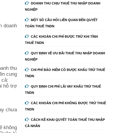
DOANH THU CHỊU THUẾ THU NHẬP DOANH
NGHIỆP
MỘT SỐ CÂU HỎI LIÊN QUAN ĐẾN QUYẾT
ên doanh
TOÁN THUẾ TNDN
CÁC KHOẢN CHI PHÍ ĐƯỢC TRỪ KHI TÍNH
THUẾ TNDN
QUY ĐỊNH VỀ ƯU ĐÃI THUẾ THU NHẬP DOANH
NGHIỆP
oanh thu
CHI PHÍ BẢO HIỂM CÓ ĐƯỢC KHẤU TRỪ THUẾ
iền cung
TNDN
 cả:
i hỗ trợ
QUY ĐỊNH CHI PHÍ LÃI VAY KHẤU TRỪ THUẾ
TNDN
CÁC KHOẢN CHI PHÍ KHÔNG ĐƯỢC TRỪ THUẾ
hay chưa
TNDN
CÁCH KÊ KHAI QUYẾT TOÁN THUẾ THU NHẬP
CÁ NHÂN
uế không