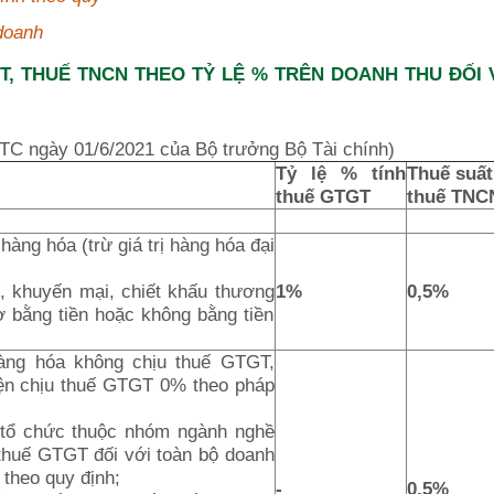
doanh
, THUẾ TNCN THEO TỶ LỆ % TRÊN DOANH THU ĐỐI 
TC ngày 01/6/2021 của Bộ trưởng Bộ Tài chính)
Tỷ lệ % tính
Thuế suất
thuế GTGT
thuế TNC
hàng hóa (trừ giá trị hàng hóa đại
, khuyến mại, chiết khấu thương
1%
0,5%
rợ bằng tiền hoặc không bằng tiền
hàng hóa không chịu thuế GTGT,
iện chịu thuế GTGT 0% theo pháp
 tổ chức thuộc nhóm ngành nghề
thuế GTGT đối với toàn bộ doanh
 theo quy định;
-
0,5%