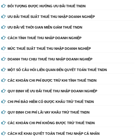
ĐỐI TƯỢNG ĐƯỢC HƯỞNG ƯU ĐÃI THUẾ TNDN
ƯU ĐÃI THUẾ SUẤT THUẾ THU NHẬP DOANH NGHIỆP
ƯU ĐÃI VỀ THỜI GIAN MIỄN GIẢM THUẾ TNDN
CÁCH TÍNH THUẾ THU NHẬP DOANH NGHIỆP
MỨC THUẾ SUẤT THUẾ THU NHẬP DOANH NGHIỆP
DOANH THU CHỊU THUẾ THU NHẬP DOANH NGHIỆP
MỘT SỐ CÂU HỎI LIÊN QUAN ĐẾN QUYẾT TOÁN THUẾ TNDN
CÁC KHOẢN CHI PHÍ ĐƯỢC TRỪ KHI TÍNH THUẾ TNDN
QUY ĐỊNH VỀ ƯU ĐÃI THUẾ THU NHẬP DOANH NGHIỆP
CHI PHÍ BẢO HIỂM CÓ ĐƯỢC KHẤU TRỪ THUẾ TNDN
QUY ĐỊNH CHI PHÍ LÃI VAY KHẤU TRỪ THUẾ TNDN
CÁC KHOẢN CHI PHÍ KHÔNG ĐƯỢC TRỪ THUẾ TNDN
CÁCH KÊ KHAI QUYẾT TOÁN THUẾ THU NHẬP CÁ NHÂN