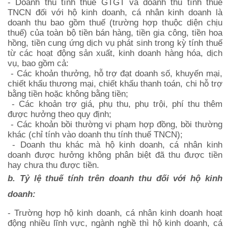
- Doanh thu tính thuế GTGT và doanh thu tính thuế
TNCN đối với hộ kinh doanh, cá nhân kinh doanh là
doanh thu bao gồm thuế (trường hợp thuộc diện chịu
thuế) của toàn bộ tiền bán hàng, tiền gia công, tiền hoa
hồng, tiền cung ứng dịch vụ phát sinh trong kỳ tính thuế
từ các hoạt động sản xuất, kinh doanh hàng hóa, dịch
vụ, bao gồm cả:
- Các khoản thưởng, hỗ trợ đạt doanh số, khuyến mại,
chiết khấu thương mại, chiết khấu thanh toán, chi hỗ trợ
bằng tiền hoặc không bằng tiền;
- Các khoản trợ giá, phụ thu, phụ trội, phí thu thêm
được hưởng theo quy định;
- Các khoản bồi thường vi phạm hợp đồng, bồi thường
khác (chỉ tính vào doanh thu tính thuế TNCN);
- Doanh thu khác mà hộ kinh doanh, cá nhân kinh
doanh được hưởng không phân biệt đã thu được tiền
hay chưa thu được tiền.
b. Tỷ lệ thuế tính trên doanh thu đối với hộ kinh
doanh:
- Trường hợp hộ kinh doanh, cá nhân kinh doanh hoạt
động nhiều lĩnh vực, ngành nghề thì hộ kinh doanh, cá