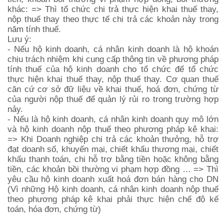
khác: => Thì tổ chức chi trả thực hiện khai thuế thay,
nộp thuế thay theo thực tế chi trả các khoản này trong
năm tính thuế.
Lưu ý:
- Nếu hộ kinh doanh, cá nhân kinh doanh là hộ khoán
chịu trách nhiệm khi cung cấp thông tin về phương pháp
tính thuế của hộ kinh doanh cho tổ chức để tổ chức
thực hiện khai thuế thay, nộp thuế thay. Cơ quan thuế
căn cứ cơ sở đữ liệu về khai thuế, hoá đơn, chứng từ
của người nộp thuế để quản lý rủi ro trong trường hợp
nảy.
- Nếu là hộ kinh doanh, cá nhân kinh doanh quy mô lớn
và hộ kinh doanh nộp thuế theo phương pháp kê khai:
=> Khi Doanh nghiệp chi trả các khoản thưởng, hỗ trợ
đạt doanh số, khuyến mại, chiết khấu thương mại, chiết
khấu thanh toán, chi hỗ trợ bằng tiền hoặc không bằng
tiền, các khoản bồi thường vi phạm hợp đồng … => Thì
yêu cầu hộ kinh doanh xuất hoá đơn bán hàng cho DN
(Vì những Hộ kinh doanh, cá nhân kinh doanh nộp thuế
theo phương pháp kê khai phải thực hiện chế độ kế
toán, hóa đơn, chứng từ)