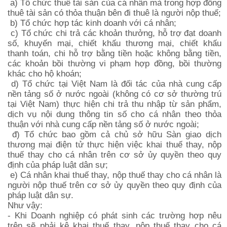
a) Tổ chức thuê tài sản của cá nhân mà trong hợp đồng
thuê tài sản có thỏa thuận bên đi thuê là người nộp thuế;
b) Tổ chức hợp tác kinh doanh với cá nhân;
c) Tổ chức chi trả các khoản thưởng, hỗ trợ đạt doanh
số, khuyến mại, chiết khấu thương mại, chiết khấu
thanh toán, chi hỗ trợ bằng tiền hoặc không bằng tiền,
các khoản bồi thường vi phạm hợp đồng, bồi thường
khác cho hộ khoán;
d) Tổ chức tại Việt Nam là đối tác của nhà cung cấp
nền tảng số ở nước ngoài (không có cơ sở thường trú
tại Việt Nam) thực hiện chi trả thu nhập từ sản phẩm,
dịch vụ nội dung thông tin số cho cá nhân theo thỏa
thuận với nhà cung cấp nền tảng số ở nước ngoài;
đ) Tổ chức bao gồm cả chủ sở hữu Sàn giao dịch
thương mại điện tử thực hiện việc khai thuế thay, nộp
thuế thay cho cá nhân trên cơ sở ủy quyền theo quy
định của pháp luật dân sự;
e) Cá nhân khai thuế thay, nộp thuế thay cho cá nhân là
người nộp thuế trên cơ sở ủy quyền theo quy định của
pháp luật dân sự.
Như vậy:
- Khi Doanh nghiệp có phát sinh các trường hợp nêu
trên sẽ phải kê khai thuế thay, nộp thuế thay cho cá