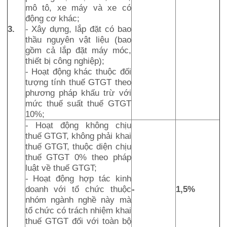
mô tô, xe máy và xe có
động cơ khác;
3.
- Xây dựng, lắp đặt có bao
thầu nguyên vật liệu (bao
gồm cả lắp đặt máy móc,
thiết bị công nghiệp);
- Hoạt động khác thuộc đối
tượng tính thuế GTGT theo
phương pháp khấu trừ với
mức thuế suất thuế GTGT
10%;
- Hoạt động không chịu
thuế GTGT, không phải khai
thuế GTGT, thuộc diện chịu
thuế GTGT 0% theo pháp
luật về thuế GTGT;
- Hoạt động hợp tác kinh
doanh với tổ chức thuộc
-
1,5%
nhóm ngành nghề này mà
tổ chức có trách nhiệm khai
thuế GTGT đối với toàn bộ