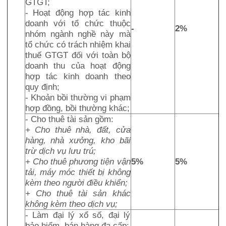
GTGT;
- Hoạt động hợp tác kinh
doanh với tổ chức thuộc
-
2%
nhóm ngành nghề này mà
tổ chức có trách nhiệm khai
thuế GTGT đối với toàn bộ
doanh thu của hoạt động
hợp tác kinh doanh theo
quy định;
- Khoản bồi thường vi phạm
hợp đồng, bồi thường khác;
- Cho thuê tài sản gồm:
+ Cho thuê nhà, đất, cửa
hàng, nhà xưởng, kho bãi
trừ dịch vụ lưu trú;
+ Cho thuê phương tiện vận
5%
5%
tải, máy móc thiết bị không
kèm theo người điều khiển;
+ Cho thuê tài sản khác
không kèm theo dịch vụ;
- Làm đại lý xổ số, đại lý
bảo hiểm, bán hàng đa cấp;