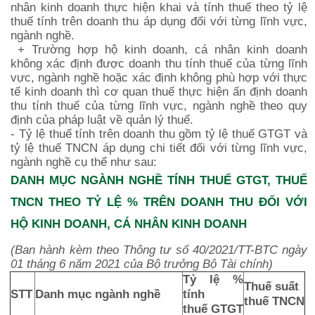
nhân kinh doanh thực hiện khai và tính thuế theo tỷ lệ
thuế tính trên doanh thu áp dụng đối với từng lĩnh vực,
ngành nghề.
+ Trường hợp hộ kinh doanh, cá nhân kinh doanh
không xác định được doanh thu tính thuế của từng lĩnh
vực, ngành nghề hoặc xác định không phù hợp với thực
tế kinh doanh thì cơ quan thuế thực hiện ấn định doanh
thu tính thuế của từng lĩnh vực, ngành nghề theo quy
định của pháp luật về quản lý thuế.
- Tỷ lệ thuế tính trên doanh thu gồm tỷ lệ thuế GTGT và
tỷ lệ thuế TNCN áp dụng chi tiết đối với từng lĩnh vực,
ngành nghề cụ thể như sau:
DANH MỤC NGÀNH NGHỀ TÍNH THUẾ GTGT, THUẾ
TNCN THEO TỶ LỆ % TRÊN DOANH THU ĐỐI VỚI
HỘ KINH DOANH, CÁ NHÂN KINH DOANH
(Ban hành kèm theo Thông tư số 40/2021/TT-BTC ngày
01 tháng 6 năm 2021 của Bộ trưởng Bộ Tài chính)
Tỷ lệ %
Thuế suất
STT
Danh mục ngành nghề
tính
thuế TNCN
thuế GTGT