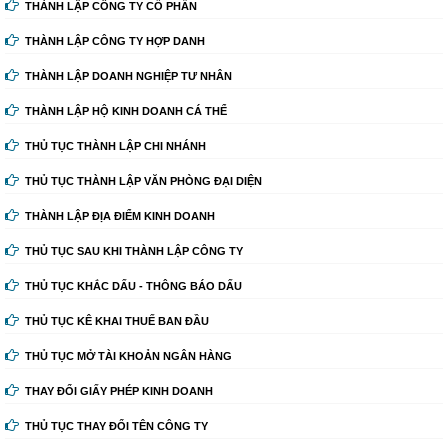
THÀNH LẬP CÔNG TY CỔ PHẦN
THÀNH LẬP CÔNG TY HỢP DANH
THÀNH LẬP DOANH NGHIỆP TƯ NHÂN
THÀNH LẬP HỘ KINH DOANH CÁ THỂ
THỦ TỤC THÀNH LẬP CHI NHÁNH
THỦ TỤC THÀNH LẬP VĂN PHÒNG ĐẠI DIỆN
THÀNH LẬP ĐỊA ĐIỂM KINH DOANH
THỦ TỤC SAU KHI THÀNH LẬP CÔNG TY
THỦ TỤC KHẮC DẤU - THÔNG BÁO DẤU
THỦ TỤC KÊ KHAI THUẾ BAN ĐẦU
THỦ TỤC MỞ TÀI KHOẢN NGÂN HÀNG
THAY ĐỔI GIẤY PHÉP KINH DOANH
THỦ TỤC THAY ĐỔI TÊN CÔNG TY