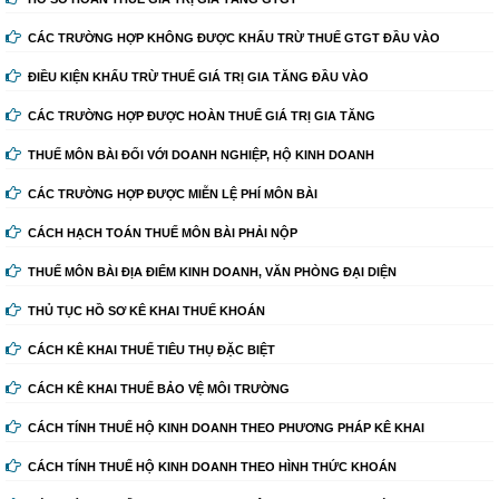
CÁC TRƯỜNG HỢP KHÔNG ĐƯỢC KHẤU TRỪ THUẾ GTGT ĐẦU VÀO
ĐIỀU KIỆN KHẤU TRỪ THUẾ GIÁ TRỊ GIA TĂNG ĐẦU VÀO
CÁC TRƯỜNG HỢP ĐƯỢC HOÀN THUẾ GIÁ TRỊ GIA TĂNG
THUẾ MÔN BÀI ĐỐI VỚI DOANH NGHIỆP, HỘ KINH DOANH
CÁC TRƯỜNG HỢP ĐƯỢC MIỄN LỆ PHÍ MÔN BÀI
CÁCH HẠCH TOÁN THUẾ MÔN BÀI PHẢI NỘP
THUẾ MÔN BÀI ĐỊA ĐIỂM KINH DOANH, VĂN PHÒNG ĐẠI DIỆN
THỦ TỤC HỒ SƠ KÊ KHAI THUẾ KHOÁN
CÁCH KÊ KHAI THUẾ TIÊU THỤ ĐẶC BIỆT
CÁCH KÊ KHAI THUẾ BẢO VỆ MÔI TRƯỜNG
CÁCH TÍNH THUẾ HỘ KINH DOANH THEO PHƯƠNG PHÁP KÊ KHAI
CÁCH TÍNH THUẾ HỘ KINH DOANH THEO HÌNH THỨC KHOÁN