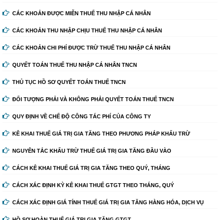
CÁC KHOẢN ĐƯỢC MIỄN THUẾ THU NHẬP CÁ NHÂN
CÁC KHOẢN THU NHẬP CHỊU THUẾ THU NHẬP CÁ NHÂN
CÁC KHOẢN CHI PHÍ ĐƯỢC TRỪ THUẾ THU NHẬP CÁ NHÂN
QUYẾT TOÁN THUẾ THU NHẬP CÁ NHÂN TNCN
THỦ TỤC HỒ SƠ QUYẾT TOÁN THUẾ TNCN
ĐỐI TƯỢNG PHẢI VÀ KHÔNG PHẢI QUYẾT TOÁN THUẾ TNCN
QUY ĐỊNH VỀ CHẾ ĐỘ CÔNG TÁC PHÍ CỦA CÔNG TY
KÊ KHAI THUẾ GIÁ TRỊ GIA TĂNG THEO PHƯƠNG PHÁP KHẤU TRỪ
NGUYÊN TẮC KHẤU TRỪ THUẾ GIÁ TRỊ GIA TĂNG ĐẦU VÀO
CÁCH KÊ KHAI THUẾ GIÁ TRỊ GIA TĂNG THEO QUÝ, THÁNG
CÁCH XÁC ĐỊNH KỲ KÊ KHAI THUẾ GTGT THEO THÁNG, QUÝ
CÁCH XÁC ĐỊNH GIÁ TÍNH THUẾ GIÁ TRỊ GIA TĂNG HÀNG HÓA, DỊCH VỤ
HỒ SƠ HOÀN THUẾ GIÁ TRỊ GIA TĂNG GTGT