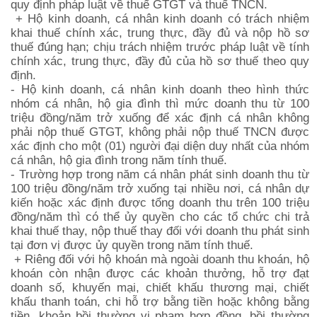
quy định pháp luật về thuế GTGT và thuế TNCN.
+ Hộ kinh doanh, cá nhân kinh doanh có trách nhiệm
khai thuế chính xác, trung thực, đầy đủ và nộp hồ sơ
thuế đúng hạn; chịu trách nhiệm trước pháp luật về tính
chính xác, trung thực, đầy đủ của hồ sơ thuế theo quy
định.
- Hộ kinh doanh, cá nhân kinh doanh theo hình thức
nhóm cá nhân, hộ gia đình thì mức doanh thu từ 100
triệu đồng/năm trở xuống để xác định cá nhân không
phải nộp thuế GTGT, không phải nộp thuế TNCN được
xác định cho một (01) người đại diện duy nhất của nhóm
cá nhân, hộ gia đình trong năm tính thuế.
- Trường hợp trong năm cá nhân phát sinh doanh thu từ
100 triệu đồng/năm trở xuống tại nhiều nơi, cá nhân dự
kiến hoặc xác định được tổng doanh thu trên 100 triệu
đồng/năm thì có thể ủy quyền cho các tổ chức chi trả
khai thuế thay, nộp thuế thay đối với doanh thu phát sinh
tại đơn vị được ủy quyền trong năm tính thuế.
+ Riêng đối với hộ khoán mà ngoài doanh thu khoán, hộ
khoán còn nhận được các khoản thưởng, hỗ trợ đạt
doanh số, khuyến mại, chiết khấu thương mại, chiết
khấu thanh toán, chi hỗ trợ bằng tiền hoặc không bằng
tiền, khoản bồi thường vi phạm hợp đồng, bồi thường