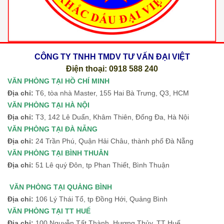
CÔNG TY TNHH TMDV TƯ VẤN ĐẠI VIỆT
Điện thoại: 0918 588 240
VĂN PHÒNG TẠI HỒ CHÍ MINH
Địa chỉ:
T6, tòa nhà Master, 155 Hai Bà Trưng, Q3, HCM
VĂN PHÒNG TẠI HÀ NỘI
Địa chỉ:
T3, 142 Lê Duẩn, Khâm Thiên, Đống Đa, Hà Nội
VĂN PHÒNG TẠI ĐÀ NẴNG
Địa chỉ:
24 Trần Phú, Quận Hải Châu, thành phố Đà Nẵng
VĂN PHÒNG TẠI BÌNH THUÂN
Địa chỉ:
51 Lê quý Đôn, tp Phan Thiết, Bình Thuận
VĂN PHÒNG TẠI QUẢNG BÌNH
Địa chỉ:
106 Lý Thái Tổ, tp Đồng Hới, Quảng Bình
VĂN PHÒNG TẠI TT HUẾ
Địa chỉ:
100 Nguyễn Tất Thành, Hương Thủy, TT Huế