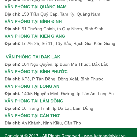
VĂN PHÒNG TẠI QUẢNG NAM
Địa chỉ:
159 Trần Quý Cáp, Tam Kỳ, Quảng Nam
VĂN PHÒNG TẠI BÌNH ĐỊNH
Địa chỉ:
51 Trường Chinh, tp Quy Nhơn, Bình Định
VĂN PHÒNG TẠI KIÊN GIANG
Địa chỉ:
Lô A5-25, Số 11, Tây Bắc, Rạch Giá, Kiên Giang
VĂN PHÒNG TẠI ĐẮK LẮK
Địa chỉ:
104 Ngô Quyền, tp Buôn Ma Thuột, Đắk Lắk
VĂN PHÒNG TẠI BÌNH PHƯỚC
Địa chỉ:
KP3, P Tân Đồng, Đồng Xoài, Bình Phước
VĂN PHÒNG TẠI LONG AN
Địa chỉ:
140/5 Nguyễn Minh Đường, tp Tân An, Long An
VĂN PHÒNG TẠI LÂM ĐỒNG
Địa chỉ:
16 Trạng Trình, tp Đà Lạt, Lâm Đồng
VĂN PHÒNG TẠI CẦN THƠ
Địa chỉ:
An Khánh, Ninh Kiều, Cần Thơ
Copyright © 2017 - All Rights Reserved - www.ketoandaiviet.vn