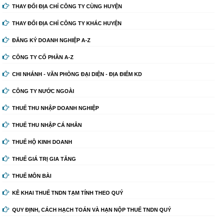
THAY ĐỔI ĐỊA CHỈ CÔNG TY CÙNG HUYỆN
THAY ĐỔI ĐỊA CHỈ CÔNG TY KHÁC HUYỆN
ĐĂNG KÝ DOANH NGHIỆP A-Z
CÔNG TY CỔ PHẦN A-Z
CHI NHÁNH - VĂN PHÒNG ĐẠI DIỆN - ĐỊA ĐIỂM KD
CÔNG TY NƯỚC NGOÀI
THUẾ THU NHẬP DOANH NGHIỆP
THUẾ THU NHẬP CÁ NHÂN
THUẾ HỘ KINH DOANH
THUẾ GIÁ TRỊ GIA TĂNG
THUẾ MÔN BÀI
KÊ KHAI THUẾ TNDN TẠM TÍNH THEO QUÝ
QUY ĐỊNH, CÁCH HẠCH TOÁN VÀ HẠN NỘP THUẾ TNDN QUÝ