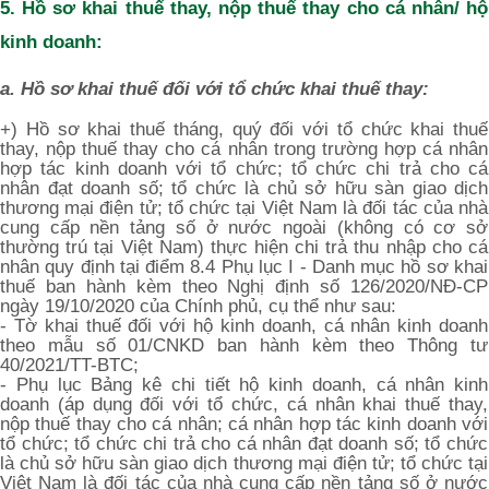
5. Hồ sơ khai thuế thay, nộp thuế thay cho cá nhân/ hộ
kinh doanh:
a. Hồ sơ khai thuế đối với tổ chức khai thuế thay:
+) Hồ sơ khai thuế tháng, quý đối với tổ chức khai thuế
thay, nộp thuế thay cho cá nhân trong trường hợp cá nhân
hợp tác kinh doanh với tổ chức; tổ chức chi trả cho cá
nhân đạt doanh số; tổ chức là chủ sở hữu sàn giao dịch
thương mại điện tử; tổ chức tại Việt Nam là đối tác của nhà
cung cấp nền tảng số ở nước ngoài (không có cơ sở
thường trú tại Việt Nam) thực hiện chi trả thu nhập cho cá
nhân quy định tại điểm 8.4 Phụ lục I - Danh mục hồ sơ khai
thuế ban hành kèm theo Nghị định số 126/2020/NĐ-CP
ngày 19/10/2020 của Chính phủ, cụ thể như sau:
- Tờ khai thuế đối với hộ kinh doanh, cá nhân kinh doanh
theo mẫu số 01/CNKD ban hành kèm theo Thông tư
40/2021/TT-BTC;
- Phụ lục Bảng kê chi tiết hộ kinh doanh, cá nhân kinh
doanh (áp dụng đối với tổ chức, cá nhân khai thuế thay,
nộp thuế thay cho cá nhân; cá nhân hợp tác kinh doanh với
tổ chức; tổ chức chi trả cho cá nhân đạt doanh số; tổ chức
là chủ sở hữu sàn giao dịch thương mại điện tử; tổ chức tại
Việt Nam là đối tác của nhà cung cấp nền tảng số ở nước