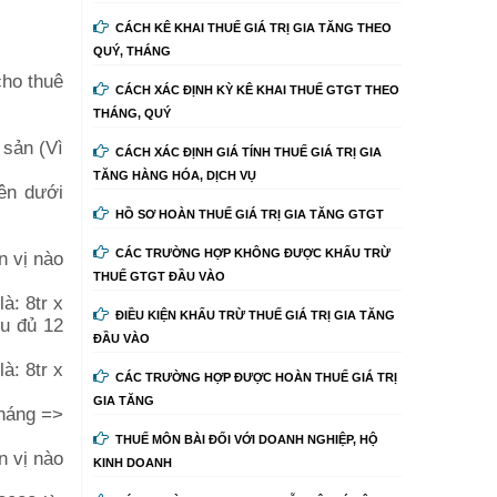
CÁCH KÊ KHAI THUẾ GIÁ TRỊ GIA TĂNG THEO
QUÝ, THÁNG
cho thuê
CÁCH XÁC ĐỊNH KỲ KÊ KHAI THUẾ GTGT THEO
THÁNG, QUÝ
 sản (Vì
CÁCH XÁC ĐỊNH GIÁ TÍNH THUẾ GIÁ TRỊ GIA
TĂNG HÀNG HÓA, DỊCH VỤ
bên dưới
HỒ SƠ HOÀN THUẾ GIÁ TRỊ GIA TĂNG GTGT
CÁC TRƯỜNG HỢP KHÔNG ĐƯỢC KHẤU TRỪ
n vị nào
THUẾ GTGT ĐẦU VÀO
à: 8tr x
ĐIỀU KIỆN KHẤU TRỪ THUẾ GIÁ TRỊ GIA TĂNG
hu đủ 12
ĐẦU VÀO
à: 8tr x
CÁC TRƯỜNG HỢP ĐƯỢC HOÀN THUẾ GIÁ TRỊ
GIA TĂNG
tháng =>
THUẾ MÔN BÀI ĐỐI VỚI DOANH NGHIỆP, HỘ
n vị nào
KINH DOANH