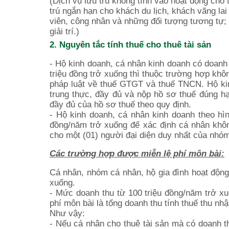
(Dịch vụ lưu trú không tính vào hoạt động cho
trú ngắn hạn cho khách du lịch, khách vãng lai
viên, công nhân và những đối tượng tương tự;
giải trí.)
2. Nguyên tắc tính thuế cho thuê tài sản
- Hộ kinh doanh, cá nhân kinh doanh có doanh 
triệu đồng trở xuống thì thuộc trường hợp kh
pháp luật về thuế GTGT và thuế TNCN. Hộ kin
trung thực, đầy đủ và nộp hồ sơ thuế đúng hạn
đầy đủ của hồ sơ thuế theo quy định.
- Hộ kinh doanh, cá nhân kinh doanh theo hì
đồng/năm trở xuống để xác định cá nhân khô
cho một (01) người đại diện duy nhất của nhóm
Các trường hợp được miễn lệ phí môn bài:
Cá nhân, nhóm cá nhân, hộ gia đình hoạt động
xuống.
- Mức doanh thu từ 100 triệu đồng/năm trở x
phí môn bài là tổng doanh thu tính thuế thu nh
Như vậy:
- Nếu cá nhân cho thuê tài sản mà có doanh th