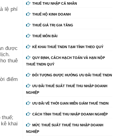
THUẾ THU NHẬP CÁ NHÂN
à lệ phí
THUẾ HỘ KINH DOANH
THUẾ GIÁ TRỊ GIA TĂNG
THUẾ MÔN BÀI
oán được
KÊ KHAI THUẾ TNDN TẠM TÍNH THEO QUÝ
lịch.
QUY ĐỊNH, CÁCH HẠCH TOÁN VÀ HẠN NỘP
cho thuê
THUẾ TNDN QUÝ
ĐỐI TƯỢNG ĐƯỢC HƯỞNG ƯU ĐÃI THUẾ TNDN
hời điểm
ƯU ĐÃI THUẾ SUẤT THUẾ THU NHẬP DOANH
NGHIỆP
ƯU ĐÃI VỀ THỜI GIAN MIỄN GIẢM THUẾ TNDN
CÁCH TÍNH THUẾ THU NHẬP DOANH NGHIỆP
 thuế;
 kê khai
MỨC THUẾ SUẤT THUẾ THU NHẬP DOANH
NGHIỆP