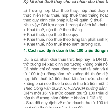
Kỳ kê khai thuế thay cho cá nhân cho thuê t
a) Trường hợp khai thuế thay, nộp thuế thay
thực hiện khai thuế, nộp thuế theo tháng ho
theo quy định của pháp luật về quản lý thuế.
Như vậy: DN lựa chọn 1 trong 4 cách kê khai t
+ Khai thuế, nộp thuế theo tháng.
+ Khai thuế, nộp thuế theo quý.
+ Khai thuế, nộp thuế theo từng lần phát sinh k
+ Khai thuế, nộp thuế theo năm dương lịch.
4. Cách xác định doanh thu 100 triệu đồng/n
Dù là cá nhân khai thuế trực tiếp hay là DN k
trở xuống để xác định đối tượng không phải n
Cá nhân chỉ có hoạt động cho thuê tài sản và 
từ 100 triệu đồng/năm trở xuống thì thuộc d
hợp bên thuê trả tiền thuê tài sản trước cho 
không phải nộp thuế là doanh thu trả tiền một
Theo Công văn 2626/TCT-DNNCN hướng dẫn
:
Điểm mới 16: Về mức doanh thu từ 100 triệu đ
nộp thuế trong năm (điểm c khoản 1 Điều 9)
- Sửa đổi quy định về mức doanh thu từ 100 tr
phải nộp thuế trong năm, theo đó: