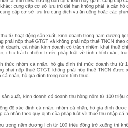
 thuê tài sản theo hướng dẫn tại khoản này gồm: cung cấp c
 khác; cung cấp cơ sở lưu trú dài hạn không phải là căn hộ 
 cung cấp cơ sở lưu trú cùng dịch vụ ăn uống hoặc các phư
thu từ hoạt động sản xuất, kinh doanh trong năm dương lịc
ông phải nộp thuế GTGT và không phải nộp thuế TNCN theo 
h doanh, cá nhân kinh doanh có trách nhiệm khai thuế ch
; chịu trách nhiệm trước pháp luật về tính chính xác, tru
nh thức nhóm cá nhân, hộ gia đình thì mức doanh thu từ 1
ng phải nộp thuế GTGT, không phải nộp thuế TNCN được x
 cá nhân, hộ gia đình trong năm tính thuế.
 sản xuất, kinh doanh có doanh thu hàng năm từ 100 triệu 
uống để xác định cá nhân, nhóm cá nhân, hộ gia đình được
ập cá nhân theo quy định của pháp luật về thuế thu nhập cá 
u trong năm dương lịch từ 100 triệu đồng trở xuống thì kh