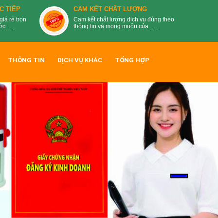
C TIẾP
CAM KẾT CHẤT LƯỢNG
giá rẻ trọn
Cam kết chất lượng dịch vụ đúng theo
......
thông tin và mong muốn của ......
THÔNG TIN
DỊCH VỤ KHÁC
TỔNG HỢP