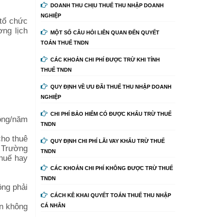
DOANH THU CHỊU THUẾ THU NHẬP DOANH
NGHIỆP
 tổ chức
ơng lịch
MỘT SỐ CÂU HỎI LIÊN QUAN ĐẾN QUYẾT
TOÁN THUẾ TNDN
CÁC KHOẢN CHI PHÍ ĐƯỢC TRỪ KHI TÍNH
THUẾ TNDN
QUY ĐỊNH VỀ ƯU ĐÃI THUẾ THU NHẬP DOANH
NGHIỆP
CHI PHÍ BẢO HIỂM CÓ ĐƯỢC KHẤU TRỪ THUẾ
đồng/năm
TNDN
cho thuê
QUY ĐỊNH CHI PHÍ LÃI VAY KHẤU TRỪ THUẾ
 Trường
TNDN
thuế hay
CÁC KHOẢN CHI PHÍ KHÔNG ĐƯỢC TRỪ THUẾ
TNDN
ông phải
CÁCH KÊ KHAI QUYẾT TOÁN THUẾ THU NHẬP
ản không
CÁ NHÂN