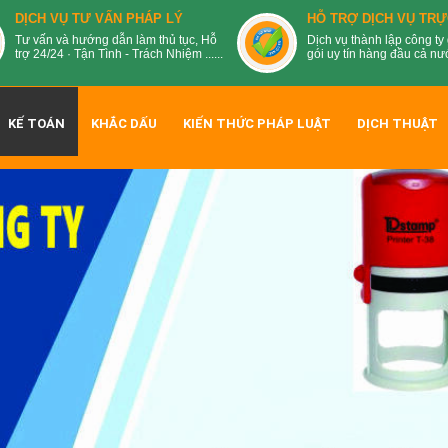
DỊCH VỤ TƯ VẤN PHÁP LÝ
HỖ TRỢ DỊCH VỤ TRỰ
Tư vấn và hướng dẫn làm thủ tục, Hỗ
Dịch vụ thành lập công ty 
trợ 24/24 · Tận Tình - Trách Nhiệm ......
gói uy tín hàng đầu cả nước
KẾ TOÁN
KHẮC DẤU
KIẾN THỨC PHÁP LUẬT
DỊCH THUẬT