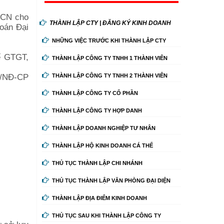
NCN cho
THÀNH LẬP CTY | ĐĂNG KÝ KINH DOANH
toán Đại
NHỮNG VIỆC TRƯỚC KHI THÀNH LẬP CTY
ế GTGT,
THÀNH LẬP CÔNG TY TNHH 1 THÀNH VIÊN
0/NĐ-CP
THÀNH LẬP CÔNG TY TNHH 2 THÀNH VIÊN
THÀNH LẬP CÔNG TY CỔ PHẦN
THÀNH LẬP CÔNG TY HỢP DANH
THÀNH LẬP DOANH NGHIỆP TƯ NHÂN
THÀNH LẬP HỘ KINH DOANH CÁ THỂ
THỦ TỤC THÀNH LẬP CHI NHÁNH
THỦ TỤC THÀNH LẬP VĂN PHÒNG ĐẠI DIỆN
THÀNH LẬP ĐỊA ĐIỂM KINH DOANH
THỦ TỤC SAU KHI THÀNH LẬP CÔNG TY