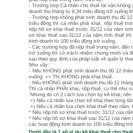
- Trường hợp Cá nhân cho thuê tài sản không 
doanh thu tháng từ 8,34 triệu đồng trở xuống th
- Trường hợp không phát sinh doanh thu đủ 12 
triệu đồng thì cá nhân phải khai, nộp thuế t
nộp hồ sơ khai thuế trước 31/12 của năm tin
sơ khai thuế sau 31/12 của năm tính thuế thì
kinh doanh từ 100 triệu đồng trở xuống.
- Các trường hợp đã nộp thuế trong năm, đến c
trở xuống thì có trách nhiệm chứng minh và đề
sau theo quy định của pháp luật về quản lý thu
Như vậy:
- Nếu KHÔNG phát sinh doanh thu đủ 12 tháng 
xuống: => Thì KHÔNG phải khai thuế.
- Nếu KHÔNG phát sinh doanh thu đủ 12 tháng (
Thì cá nhân PHẢI khai, nộp thuế, cụ thể như s
Nhưng do có 2 cách lựa chọn kỳ kê khai, nên 
+) Nếu cá nhân lựa chọn kê khai theo từng lần 
+) Nếu cá nhân lựa chọn khai thuế theo năm, 
* Nếu nộp hồ sơ khai thuế trước 31/12 của năm 
* Nếu nộp hồ sơ khai thuế sau 31/12 của năm t
các hoạt động kinh doanh từ 100 triệu đồng trở
Dưới đây là 1 số ví dụ kê khai thuế cho thuê