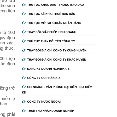
ơ sở lưu
cho sinh
THỦ TỤC KHẮC DẤU - THÔNG BÁO DẤU
ơng tiện
THỦ TỤC KÊ KHAI THUẾ BAN ĐẦU
THỦ TỤC MỞ TÀI KHOẢN NGÂN HÀNG
h từ 100
THAY ĐỔI GIẤY PHÉP KINH DOANH
quy định
THỦ TỤC THAY ĐỔI TÊN CÔNG TY
ính xác,
ng thực,
THAY ĐỔI ĐỊA CHỈ CÔNG TY CÙNG HUYỆN
00 triệu
THAY ĐỔI ĐỊA CHỈ CÔNG TY KHÁC HUYỆN
ác định
ĐĂNG KÝ DOANH NGHIỆP A-Z
CÔNG TY CỔ PHẦN A-Z
đồng trở
CHI NHÁNH - VĂN PHÒNG ĐẠI DIỆN - ĐỊA ĐIỂM
KD
 miễn lệ
CÔNG TY NƯỚC NGOÀI
nhân.
THUẾ THU NHẬP DOANH NGHIỆP
ông phải