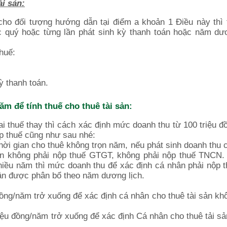
ài sản
:
 cho đối tượng hướng dẫn tại điểm a khoản 1 Điều này thì
ặc quý hoặc từng lần phát sinh kỳ thanh toán hoặc năm dư
huế:
ỳ thanh toán.
ăm để tính thuế cho thuê tài sản:
hai thuế thay thì cách xác định mức doanh thu từ 100 triệu 
ộp thuế cũng như sau nhé:
thời gian cho thuê không trọn năm, nếu phát sinh doanh thu 
iện không phải nộp thuế GTGT, không phải nộp thuế TNCN.
nhiều năm thì mức doanh thu để xác định cá nhân phải nộp 
 lần được phân bổ theo năm dương lịch.
ồng/năm trở xuống để xác định cá nhân cho thuê tài sản kh
iệu đồng/năm trở xuống để xác định Cá nhân cho thuê tải s