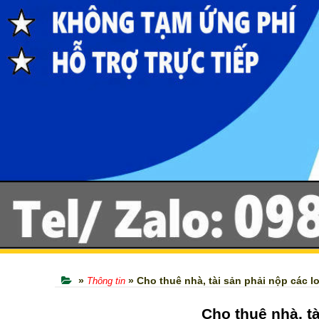
»
» Cho thuê nhà, tài sản phải nộp các lo
Thông tin
Cho thuê nhà, tà