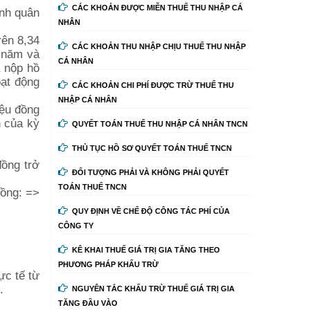
CÁC KHOẢN ĐƯỢC MIỄN THUẾ THU NHẬP CÁ
ình quân
NHÂN
rên 8,34
CÁC KHOẢN THU NHẬP CHỊU THUẾ THU NHẬP
o năm và
CÁ NHÂN
à nộp hồ
oạt động
CÁC KHOẢN CHI PHÍ ĐƯỢC TRỪ THUẾ THU
NHẬP CÁ NHÂN
iệu đồng
h của kỳ
QUYẾT TOÁN THUẾ THU NHẬP CÁ NHÂN TNCN
THỦ TỤC HỒ SƠ QUYẾT TOÁN THUẾ TNCN
đồng trở
ĐỐI TƯỢNG PHẢI VÀ KHÔNG PHẢI QUYẾT
TOÁN THUẾ TNCN
đồng: =>
QUY ĐỊNH VỀ CHẾ ĐỘ CÔNG TÁC PHÍ CỦA
CÔNG TY
KÊ KHAI THUẾ GIÁ TRỊ GIA TĂNG THEO
PHƯƠNG PHÁP KHẤU TRỪ
ực tế từ
.
NGUYÊN TẮC KHẤU TRỪ THUẾ GIÁ TRỊ GIA
TĂNG ĐẦU VÀO