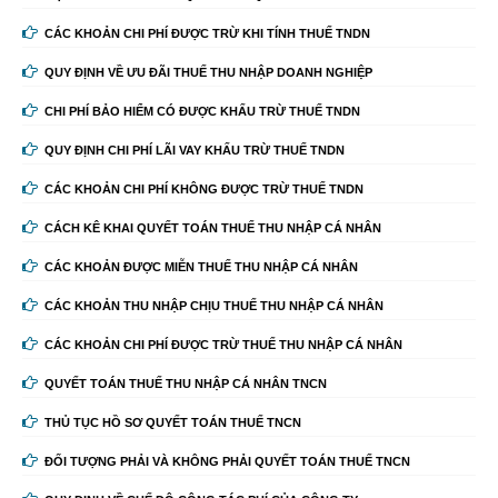
CÁC KHOẢN CHI PHÍ ĐƯỢC TRỪ KHI TÍNH THUẾ TNDN
QUY ĐỊNH VỀ ƯU ĐÃI THUẾ THU NHẬP DOANH NGHIỆP
CHI PHÍ BẢO HIỂM CÓ ĐƯỢC KHẤU TRỪ THUẾ TNDN
QUY ĐỊNH CHI PHÍ LÃI VAY KHẤU TRỪ THUẾ TNDN
CÁC KHOẢN CHI PHÍ KHÔNG ĐƯỢC TRỪ THUẾ TNDN
CÁCH KÊ KHAI QUYẾT TOÁN THUẾ THU NHẬP CÁ NHÂN
CÁC KHOẢN ĐƯỢC MIỄN THUẾ THU NHẬP CÁ NHÂN
CÁC KHOẢN THU NHẬP CHỊU THUẾ THU NHẬP CÁ NHÂN
CÁC KHOẢN CHI PHÍ ĐƯỢC TRỪ THUẾ THU NHẬP CÁ NHÂN
QUYẾT TOÁN THUẾ THU NHẬP CÁ NHÂN TNCN
THỦ TỤC HỒ SƠ QUYẾT TOÁN THUẾ TNCN
ĐỐI TƯỢNG PHẢI VÀ KHÔNG PHẢI QUYẾT TOÁN THUẾ TNCN