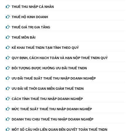
THUẾ THU NHẬP CÁ NHÂN
THUẾ HỘ KINH DOANH
THUẾ GIÁ TRỊ GIA TĂNG
THUẾ MÔN BÀI
KÊ KHAI THUẾ TNDN TẠM TÍNH THEO QUÝ
QUY ĐỊNH, CÁCH HẠCH TOÁN VÀ HẠN NỘP THUẾ TNDN QUÝ
ĐỐI TƯỢNG ĐƯỢC HƯỞNG ƯU ĐÃI THUẾ TNDN
ƯU ĐÃI THUẾ SUẤT THUẾ THU NHẬP DOANH NGHIỆP
ƯU ĐÃI VỀ THỜI GIAN MIỄN GIẢM THUẾ TNDN
CÁCH TÍNH THUẾ THU NHẬP DOANH NGHIỆP
MỨC THUẾ SUẤT THUẾ THU NHẬP DOANH NGHIỆP
DOANH THU CHỊU THUẾ THU NHẬP DOANH NGHIỆP
MỘT SỐ CÂU HỎI LIÊN QUAN ĐẾN QUYẾT TOÁN THUẾ TNDN