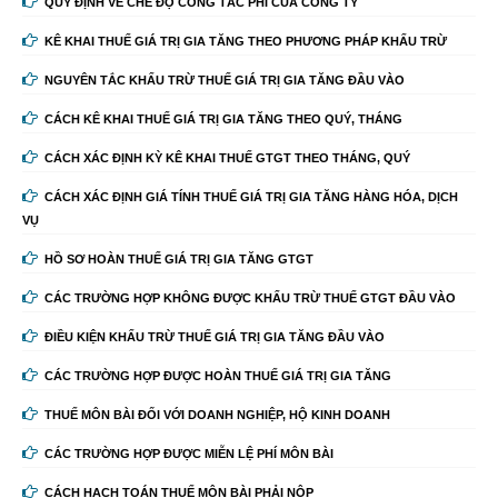
QUY ĐỊNH VỀ CHẾ ĐỘ CÔNG TÁC PHÍ CỦA CÔNG TY
KÊ KHAI THUẾ GIÁ TRỊ GIA TĂNG THEO PHƯƠNG PHÁP KHẤU TRỪ
NGUYÊN TẮC KHẤU TRỪ THUẾ GIÁ TRỊ GIA TĂNG ĐẦU VÀO
CÁCH KÊ KHAI THUẾ GIÁ TRỊ GIA TĂNG THEO QUÝ, THÁNG
CÁCH XÁC ĐỊNH KỲ KÊ KHAI THUẾ GTGT THEO THÁNG, QUÝ
CÁCH XÁC ĐỊNH GIÁ TÍNH THUẾ GIÁ TRỊ GIA TĂNG HÀNG HÓA, DỊCH
VỤ
HỒ SƠ HOÀN THUẾ GIÁ TRỊ GIA TĂNG GTGT
CÁC TRƯỜNG HỢP KHÔNG ĐƯỢC KHẤU TRỪ THUẾ GTGT ĐẦU VÀO
ĐIỀU KIỆN KHẤU TRỪ THUẾ GIÁ TRỊ GIA TĂNG ĐẦU VÀO
CÁC TRƯỜNG HỢP ĐƯỢC HOÀN THUẾ GIÁ TRỊ GIA TĂNG
THUẾ MÔN BÀI ĐỐI VỚI DOANH NGHIỆP, HỘ KINH DOANH
CÁC TRƯỜNG HỢP ĐƯỢC MIỄN LỆ PHÍ MÔN BÀI
CÁCH HẠCH TOÁN THUẾ MÔN BÀI PHẢI NỘP