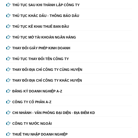
THỦ TỤC SAU KHI THÀNH LẬP CÔNG TY
THỦ TỤC KHẮC DẤU - THÔNG BÁO DẤU
THỦ TỤC KÊ KHAI THUẾ BAN ĐẦU
THỦ TỤC MỞ TÀI KHOẢN NGÂN HÀNG
THAY ĐỔI GIẤY PHÉP KINH DOANH
THỦ TỤC THAY ĐỔI TÊN CÔNG TY
THAY ĐỔI ĐỊA CHỈ CÔNG TY CÙNG HUYỆN
THAY ĐỔI ĐỊA CHỈ CÔNG TY KHÁC HUYỆN
ĐĂNG KÝ DOANH NGHIỆP A-Z
CÔNG TY CỔ PHẦN A-Z
CHI NHÁNH - VĂN PHÒNG ĐẠI DIỆN - ĐỊA ĐIỂM KD
CÔNG TY NƯỚC NGOÀI
THUẾ THU NHẬP DOANH NGHIỆP