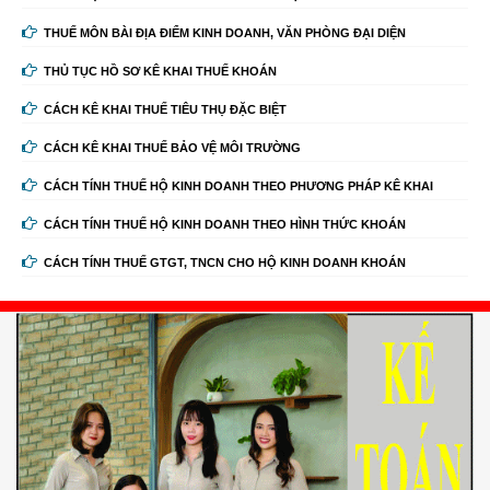
THUẾ MÔN BÀI ĐỊA ĐIỂM KINH DOANH, VĂN PHÒNG ĐẠI DIỆN
THỦ TỤC HỒ SƠ KÊ KHAI THUẾ KHOÁN
CÁCH KÊ KHAI THUẾ TIÊU THỤ ĐẶC BIỆT
CÁCH KÊ KHAI THUẾ BẢO VỆ MÔI TRƯỜNG
CÁCH TÍNH THUẾ HỘ KINH DOANH THEO PHƯƠNG PHÁP KÊ KHAI
CÁCH TÍNH THUẾ HỘ KINH DOANH THEO HÌNH THỨC KHOÁN
CÁCH TÍNH THUẾ GTGT, TNCN CHO HỘ KINH DOANH KHOÁN