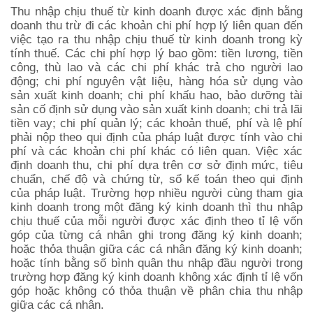
Thu nhập chịu thuế từ kinh doanh được xác định bằng
doanh thu trừ đi các khoản chi phí hợp lý liên quan đến
việc tạo ra thu nhập chịu thuế từ kinh doanh trong kỳ
tính thuế. Các chi phí hợp lý bao gồm: tiền lương, tiền
công, thù lao và các chi phí khác trả cho người lao
động; chi phí nguyên vật liệu, hàng hóa sử dụng vào
sản xuất kinh doanh; chi phí khấu hao, bảo dưỡng tài
sản cố định sử dụng vào sản xuất kinh doanh; chi trả lãi
tiền vay; chi phí quản lý; các khoản thuế, phí và lệ phí
phải nộp theo qui định của pháp luật được tính vào chi
phí và các khoản chi phí khác có liên quan. Việc xác
định doanh thu, chi phí dựa trên cơ sở định mức, tiêu
chuẩn, chế độ và chứng từ, sổ kế toán theo qui định
của pháp luật. Trường hợp nhiều người cùng tham gia
kinh doanh trong một đăng ký kinh doanh thì thu nhập
chịu thuế của mỗi người được xác định theo tỉ lệ vốn
góp của từng cá nhân ghi trong đăng ký kinh doanh;
hoặc thỏa thuận giữa các cá nhân đăng ký kinh doanh;
hoặc tính bằng số bình quân thu nhập đầu người trong
trường hợp đăng ký kinh doanh không xác định tỉ lệ vốn
góp hoặc không có thỏa thuận về phân chia thu nhập
giữa các cá nhân.