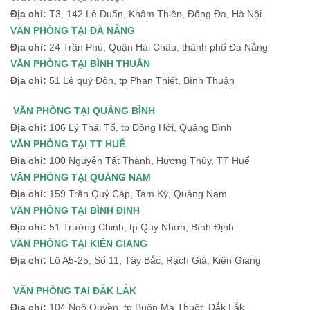
Địa chỉ:
T3, 142 Lê Duẩn, Khâm Thiên, Đống Đa, Hà Nội
VĂN PHÒNG TẠI ĐÀ NẴNG
Địa chỉ:
24 Trần Phú, Quận Hải Châu, thành phố Đà Nẵng
VĂN PHÒNG TẠI BÌNH THUÂN
Địa chỉ:
51 Lê quý Đôn, tp Phan Thiết, Bình Thuận
VĂN PHÒNG TẠI QUẢNG BÌNH
Địa chỉ:
106 Lý Thái Tổ, tp Đồng Hới, Quảng Bình
VĂN PHÒNG TẠI TT HUẾ
Địa chỉ:
100 Nguyễn Tất Thành, Hương Thủy, TT Huế
VĂN PHÒNG TẠI QUẢNG NAM
Địa chỉ:
159 Trần Quý Cáp, Tam Kỳ, Quảng Nam
VĂN PHÒNG TẠI BÌNH ĐỊNH
Địa chỉ:
51 Trường Chinh, tp Quy Nhơn, Bình Định
VĂN PHÒNG TẠI KIÊN GIANG
Địa chỉ:
Lô A5-25, Số 11, Tây Bắc, Rạch Giá, Kiên Giang
VĂN PHÒNG TẠI ĐẮK LẮK
Địa chỉ:
104 Ngô Quyền, tp Buôn Ma Thuột, Đắk Lắk